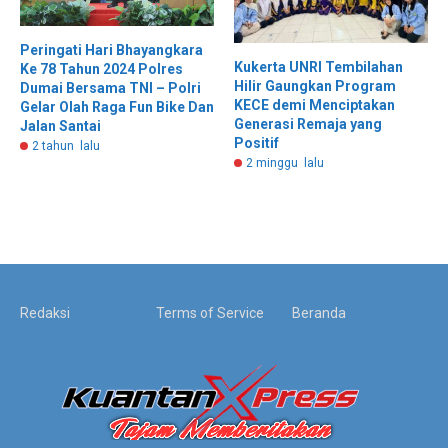
Peringati Hari Bhayangkara
Kukerta UNRI Tembilahan
Ke 78 Tahun 2024 Polres
Hilir Gaungkan Program
Dumai Bersama TNI – Polri
KECE demi Menciptakan
Gelar Olah Raga Fun Bike Dan
Generasi Remaja yang
Jalan Santai
Positif
2 tahun lalu
2 minggu lalu
Redaksi
Terms of Service
Beranda