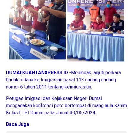
DUMAI|KUANTANXPRESS.ID
-Menindak lanjuti perkara
tindak pidana ke Imigrasian pasal 113 undang undang
nomor 6 tahun 2011 tentang keimigrasian.
Petugas Imigrasi dan Kejaksaan Negeri Dumai
mengadakan konfrensi pers bertempat di ruang aula Kanim
Kelas I TPI Dumai pada Jumat 30/05/2024.
Baca Juga