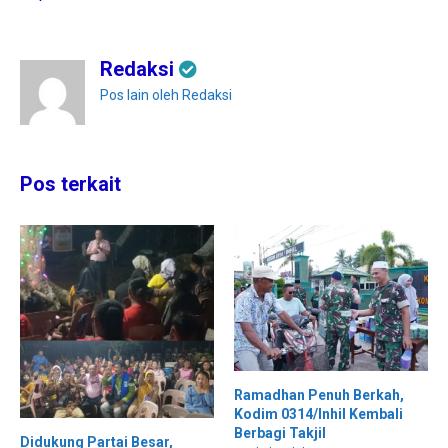
Redaksi
Pos lain oleh Redaksi
Pos terkait
Ramadhan Penuh Berkah,
Kodim 0314/Inhil Kembali
Berbagi Takjil
Didukung Partai Besar,