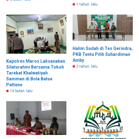
1 tahun lalu
Halim Sudah di Tes Gerindra,
PKB Tentu Pilih Suhardiman
Amby
Kapolres Maros Laksanakan
2 tahun lalu
Silaturahmi Bersama Tokoh
Tarekat Khalwatiyah
Samman di Bola Batue
Pattene
10 bulan lalu