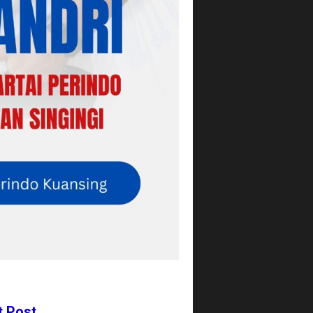
t Post