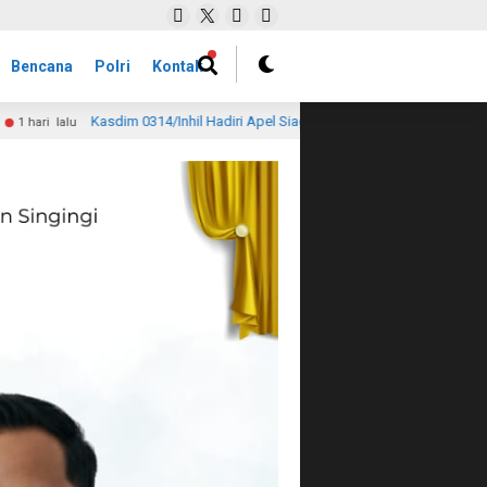
Bencana
Polri
Kontak
l Hadiri Apel Siaga Karhutla, Tegaskan Komitmen TNI Perkuat Pencegahan di