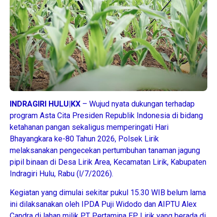
INDRAGIRI HULU|KX
– Wujud nyata dukungan terhadap
program Asta Cita Presiden Republik Indonesia di bidang
ketahanan pangan sekaligus memperingati Hari
Bhayangkara ke-80 Tahun 2026, Polsek Lirik
melaksanakan pengecekan pertumbuhan tanaman jagung
pipil binaan di Desa Lirik Area, Kecamatan Lirik, Kabupaten
Indragiri Hulu, Rabu (l/7/2026).
Kegiatan yang dimulai sekitar pukul 15.30 WIB belum lama
ini dilaksanakan oleh IPDA Puji Widodo dan AIPTU Alex
Candra di lahan milik PT Pertamina EP Lirik yang berada di